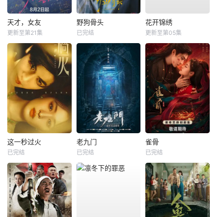
天才，女友
野狗骨头
花开锦绣
更新至第21集
已完结
更新至第05集
这一秒过火
老九门
雀骨
已完结
已完结
已完结