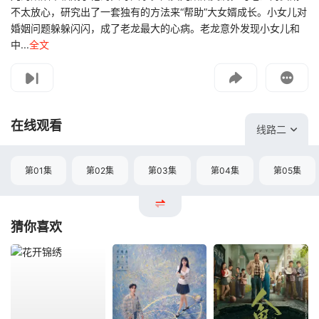
不太放心，研究出了一套独有的方法来“帮助”大女婿成长。小女儿对
婚姻问题躲躲闪闪，成了老龙最大的心病。老龙意外发现小女儿和
中...
全文
影片报错
如遇无法播放请提交给我们
在线观看
线路二
第01集
第02集
第03集
第04集
第05集
猜你喜欢