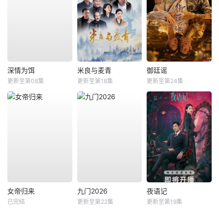
深情为饵
米良与麦青
御廷谣
更新至第08集
更新至第18集
更新至第24集
女帝归来
九门2026
夜语记
已完结
更新至第22集
更新至第19集