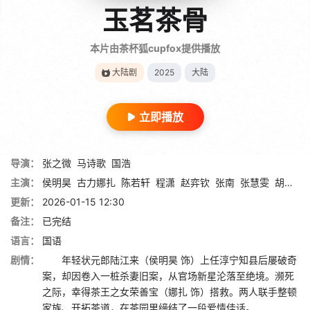
玉茗茶骨
本片由茶杯狐cupfox提供播放
大陆剧
2025
大陆
立即播放
导演：
张之微
马诗歌
国浩
主演：
侯明昊
古力娜扎
陈若轩
程潇
赵弈钦
张南
张慧雯
胡静
李
更新：
2026-01-15 12:30
备注：
已完结
语言：
国语
剧情：
年轻状元郎陆江来（侯明昊 饰）上任淳宁知县后屡破奇
案，却因卷入一桩杀妻旧案，从官场新星沦落至绝境。濒死
之际，幸得茶王之女荣善宝（娜扎 饰）搭救。两人联手整顿
家族、开拓茶道，在茶园里缔结了一段爱情佳话。