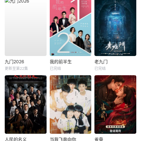
九门2026
我的前半生
老九门
更新至第22集
已完结
已完结
人民的名义
当我飞奔向你
雀骨