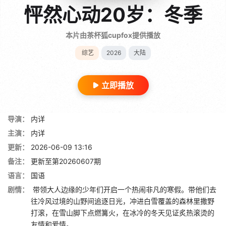
怦然心动20岁：冬季
本片由茶杯狐cupfox提供播放
综艺
2026
大陆
立即播放
导演：
内详
主演：
内详
更新：
2026-06-09 13:16
备注：
更新至第20260607期
语言：
国语
剧情：
带领大人边缘的少年们开启一个热闹非凡的寒假。带他们去
往冷风过境的山野间追逐日光，冲进白雪覆盖的森林里撒野
打滚，在雪山脚下点燃篝火，在冰冷的冬天见证炙热滚烫的
友情和爱情。