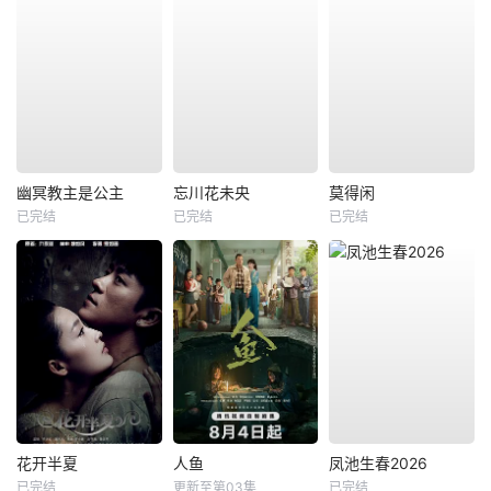
幽冥教主是公主
忘川花未央
莫得闲
已完结
已完结
已完结
花开半夏
人鱼
凤池生春2026
已完结
更新至第03集
已完结