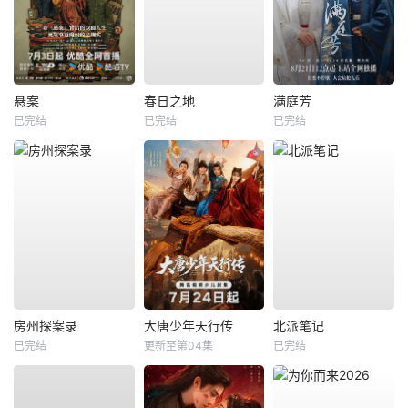
悬案
春日之地
满庭芳
已完结
已完结
已完结
房州探案录
大唐少年天行传
北派笔记
已完结
更新至第04集
已完结