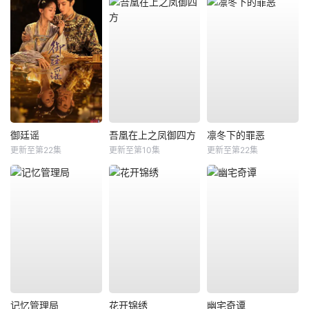
御廷谣
吾凰在上之凤御四方
凛冬下的罪恶
更新至第22集
更新至第10集
更新至第22集
记忆管理局
花开锦绣
幽宅奇谭