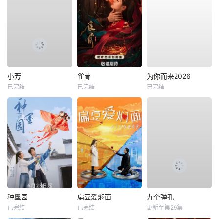
小芳
雀骨
为你而来2026
已完结
已完结
已完结
种墨园
扁豆爱焖面
九个弹孔
已完结
已完结
更新至第29集