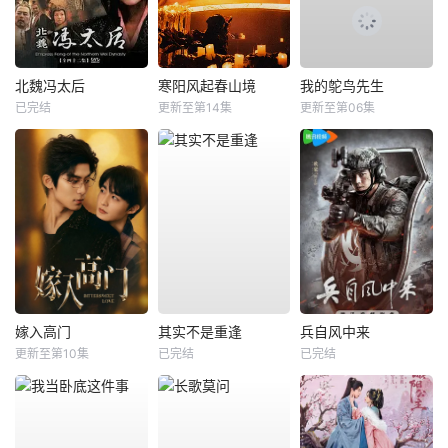
北魏冯太后
寒阳风起春山境
我的鸵鸟先生
已完结
更新至第14集
更新至第06集
嫁入高门
其实不是重逢
兵自风中来
更新至第10集
已完结
已完结