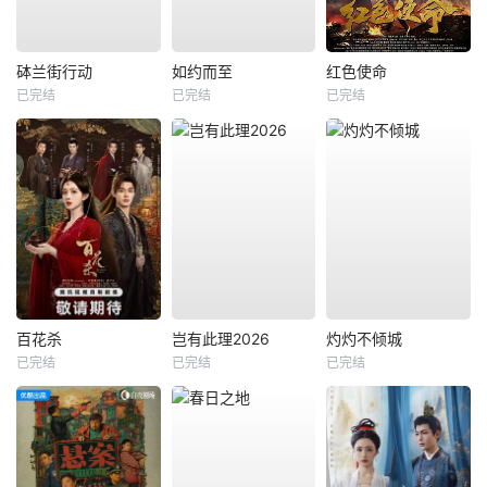
砵兰街行动
如约而至
红色使命
已完结
已完结
已完结
百花杀
岂有此理2026
灼灼不倾城
已完结
已完结
已完结