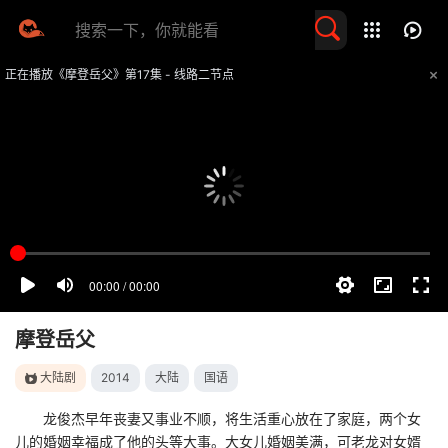
留言求片
正在播放《摩登岳父》第17集 - 线路二节点
提醒
不要轻易相信视频中的任何广告，谨防上当受骗
技巧
如遇视频无法播放或加载速度慢，可尝试切换播放线路
摩登岳父
大陆剧
2014
大陆
国语
龙俊杰早年丧妻又事业不顺，将生活重心放在了家庭，两个女
儿的婚姻幸福成了他的头等大事。大女儿婚姻美满，可老龙对女婿