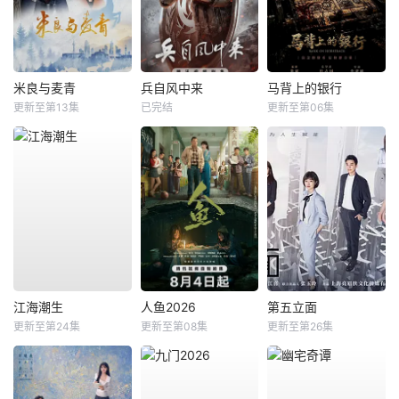
米良与麦青
兵自风中来
马背上的银行
更新至第13集
已完结
更新至第06集
江海潮生
人鱼2026
第五立面
更新至第24集
更新至第08集
更新至第26集