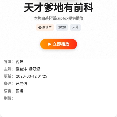
天才爹地有前科
本片由茶杯狐cupfox提供播放
剧情片
2026
大陆
立即播放
导演：
内详
主演：
戴铭沣
杨双源
更新：
2026-03-12 01:25
备注：
已完结
语言：
国语
剧情：