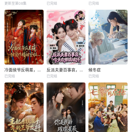
更新至第08集
已完结
已完结
冷面侯爷反萌差，独宠作精继室啦
反派夫妻百事哀，今天在哪搞破坏
候冬症
已完结
已完结
已完结