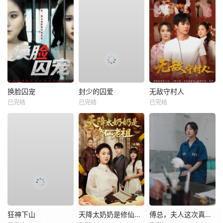
换脸囚宠
封少的囚爱
无敌守村人
已完结
已完结
已完结
狂神下山
天降太奶奶是修仙老祖
傅总，夫人这次真的死了