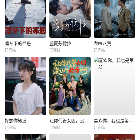
凛冬下的罪恶
盛夏芬德拉
龙吟八荒
已完结
已完结
已完结
好想你知道
让你代管女囚，没让你称帝啊
喜欢你，我也是第一部
已完结
已完结
已完结