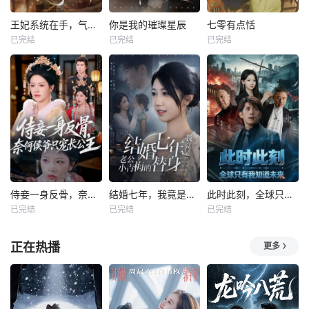
王妃系统在手，气的王爷发抖
你是我的璀璨星辰
七零有点恬
已完结
已完结
已完结
侍妾一身反骨，奈何侯爷只宠长公主
结婚七年，我竟是老公小青梅的替身
此时此刻，全球只有我知道未来
已完结
已完结
已完结
正在热播
更多