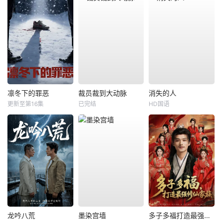
凛冬下的罪恶
裁员裁到大动脉
消失的人
更新至第16集
已完结
HD国语
龙吟八荒
墨染宫墙
多子多福打造最强修仙家族