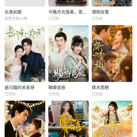
长夜如歌
今晚月光很美，茶香四溢
溯雨信笺
更新至第20集
已完结
已完结
是闪婚的关系呀
赐卿良辰
择木而栖
已完结
已完结
已完结