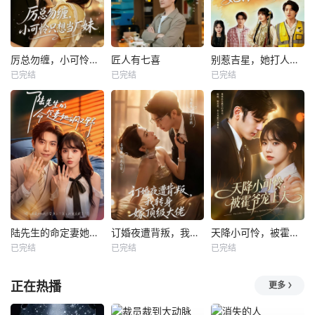
厉总勿缠，小可怜只想当厂妹
匠人有七喜
别惹吉星，她打人专打脸
已完结
已完结
已完结
陆先生的命定妻她飒又野
订婚夜遭背叛，我转身嫁顶级大佬
天降小可怜，被霍爷宠上天
已完结
已完结
已完结
正在热播
更多