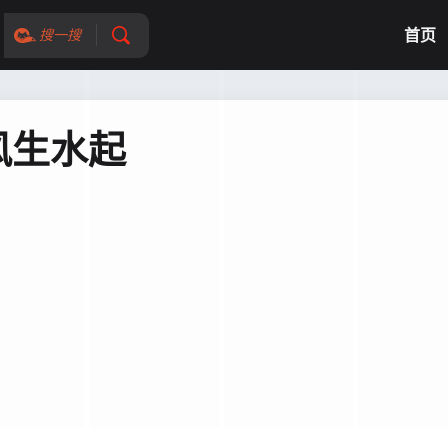
首页
搜一搜
风生水起