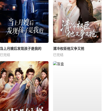
当上月嫂后发现孩子是我的
清冷权臣他又争又抢
已完结
已完结