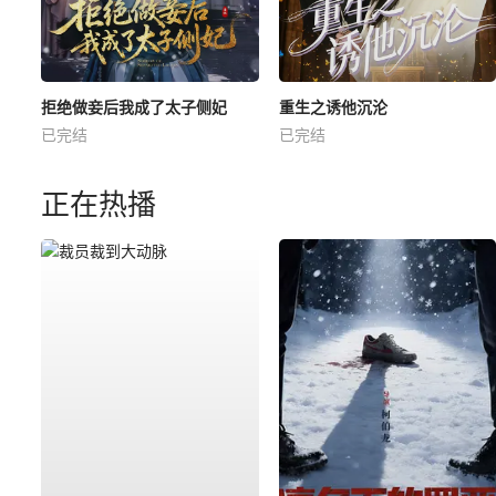
拒绝做妾后我成了太子侧妃
重生之诱他沉沦
已完结
已完结
正在热播