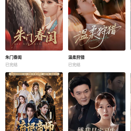
朱门春闺
温柔狩猎
已完结
已完结