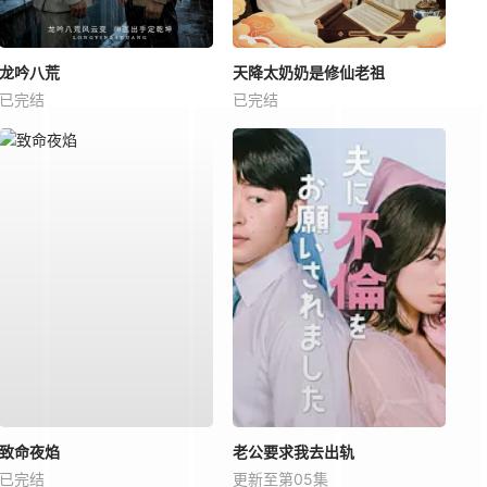
龙吟八荒
天降太奶奶是修仙老祖
已完结
已完结
致命夜焰
老公要求我去出轨
已完结
更新至第05集