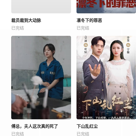
裁员裁到大动脉
凛冬下的罪恶
已完结
已完结
傅总，夫人这次真的死了
下山乱红尘
已完结
已完结