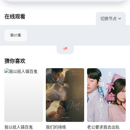
在线观看
切换节点
第01集
猜你喜欢
我以纸人镇百鬼
我们的排练
老公要求我去出轨