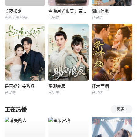
长夜如歌
今晚月光很美，茶香四溢
溯雨信笺
更新至第20集
已完结
已完结
是闪婚的关系呀
赐卿良辰
择木而栖
已完结
已完结
已完结
正在热播
更多