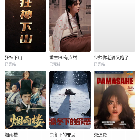
狂神下山
重生90有点甜
少帅你老婆又跑了
已完结
已完结
已完结
烟雨楼
凛冬下的罪恶
交通费