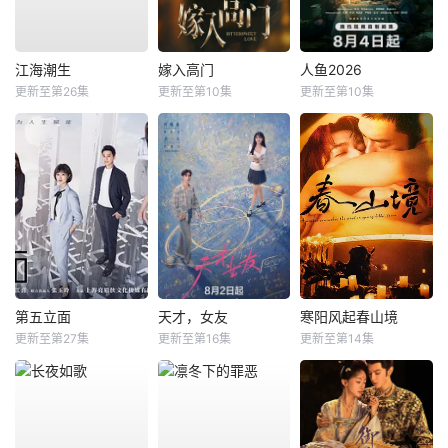
江海潮生
嫁入高门
人鱼2026
更新至第26集
更新至第10集
更新至第10集
第五立面
天才，女友
寒阳风起春山境
更新至第27集
更新至第16集
更新至第14集