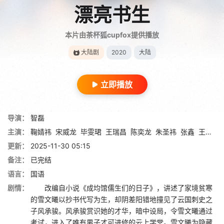
漂亮书生
本片由茶杯狐cupfox提供播放
大陆剧
2020
大陆
立即播放
导演：
智磊
主演：
鞠婧祎
宋威龙
毕雯珺
王瑞昌
陈奕龙
朱圣祎
张鑫
王劲松
更新：
2025-11-30 05:15
备注：
已完结
语言：
国语
剧情：
改编自小说《成均馆儒生们的日子》，讲述了家境贫寒
的雪文曦以抄书代写为生，却阴差阳错地撞见了云国刺史之
子风承骏。风承骏赏识她的才华，暗中设局，令雪文曦通过
考试，进入了唯有男子才可进修的云上学堂。雪文曦为隐藏