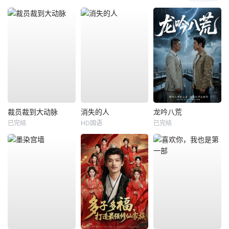
裁员裁到大动脉
消失的人
龙吟八荒
已完结
HD国语
已完结