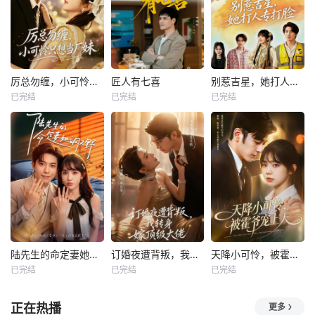
厉总勿缠，小可怜只想当厂妹
匠人有七喜
别惹吉星，她打人专打脸
已完结
已完结
已完结
陆先生的命定妻她飒又野
订婚夜遭背叛，我转身嫁顶级大佬
天降小可怜，被霍爷宠上天
已完结
已完结
已完结
正在热播
更多