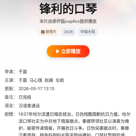
锋利的口琴
本片由茶杯狐cupfox提供播放
剧情片
2026
中国大陆
立即播放
导演：
于震
主演：
于震
马心瑞
赵越
左航
更新：
2026-05-17 13:15
备注：
已完结
语言：
汉语普通话
剧情：
1937年哈尔滨遭日殖民统治，日伪残酷围剿抗日力量。哈尔
滨口琴社实为中共地下情报据点，秦娜带领社员以演奏为掩
护，秘密传递情报，开展抗日斗争。日伪突袭据点时，秦娜
沉着周旋，特务科副科长陈宇暗中掩护，口琴社暂脱险境。