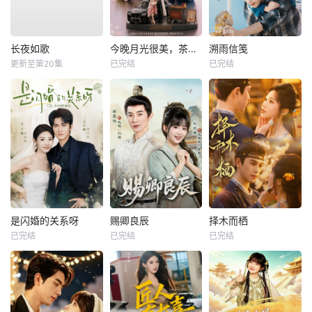
长夜如歌
今晚月光很美，茶香四溢
溯雨信笺
更新至第20集
已完结
已完结
是闪婚的关系呀
赐卿良辰
择木而栖
已完结
已完结
已完结