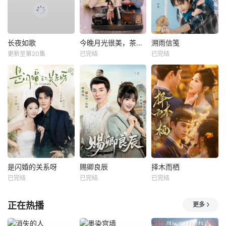
长夜如歌
今晚月光很美，茶香四溢
溯雨信笺
更新至第20集
已完结
已完结
是闪婚的关系呀
赐卿良辰
择木而栖
已完结
已完结
已完结
正在热播
更多