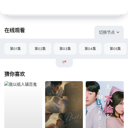
在线观看
切换节点
第01集
第02集
第03集
第04集
第05集
猜你喜欢