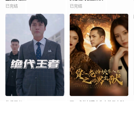
已完结
已完结
绝代王者
贾二虎的妖孽人生之皓男出狱
已完结
已完结
影视资源上传、存储服务。