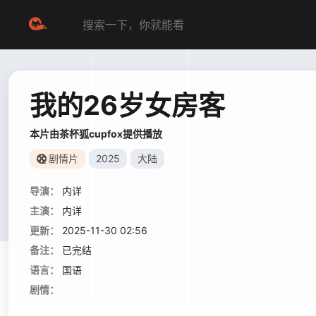
我的26岁女房客
本片由茶杯狐cupfox提供播放
剧情片
2025
大陆
导演：
内详
主演：
内详
更新：
2025-11-30 02:56
备注：
已完结
语言：
国语
剧情：