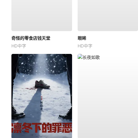
奇怪的零食店钱天堂
眼眸
HD中字
HD中字