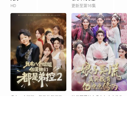
HD
更新至第16集
我有八个姐姐，但是他们都是弟控2
娘子莫慌其实我有亿点点修为
已完结
已完结
茶杯狐cupfox所有内容均来自互联网分享站点所提供的公开引用资源，未提供