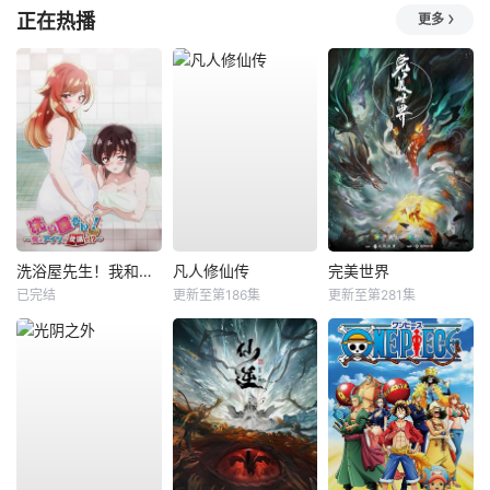
正在热播
更多
洗浴屋先生！我和那家伙在女浴池！？
凡人修仙传
完美世界
已完结
更新至第186集
更新至第281集