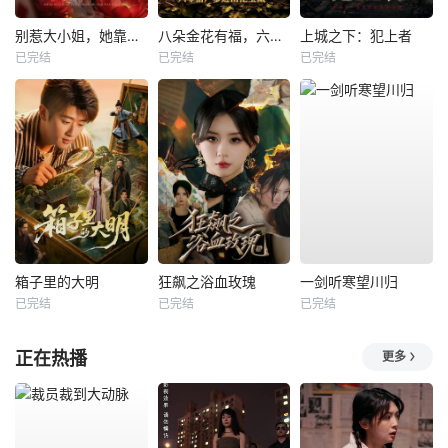
别惹大小姐，她靠山是哮天犬
八朵金花有福，六零猎户爹进山挖宝藏
上城之下：犯上者
已完结
已完结
已完结
箱子里的大明
狂飙之浴血玫瑰
一剑听寒望川归
已完结
已完结
已完结
正在热播
更多