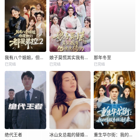
我有八个姐姐，但是他们都是弟控2
娘子莫慌其实我有亿点点修为
那年冬至
已完结
已完结
已完结
绝代王者
冰山女总裁的替婚兵王
重生华尔街：我的情报系统通未来