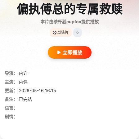
偏执傅总的专属救赎
本片由茶杯狐cupfox提供播放
剧情片
0
立即播放
导演：
内详
主演：
内详
更新：
2026-05-16 16:15
备注：
已完结
语言：
剧情：