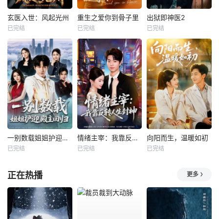
玄医入世：风起光州
重生之爱你到骨子里
出狱即神医2
已完结
已完结
已完结
一别数载姐姐护迎殿主回归
情绪主宰：我靠反转人生封神
向阳而生，温暖如初
已完结
已完结
已完结
正在热播
更多