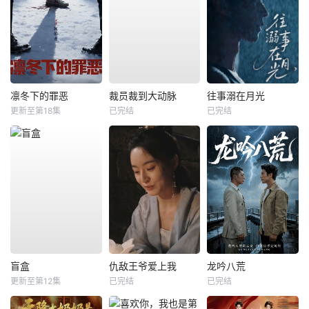
凛冬下的罪恶
裁员裁到大动脉
往事溺在月光
更新至第18集
已完结
已完结
盲盒
仇敌王爷爱上我
龙吟八荒
更新至第12集
已完结
已完结