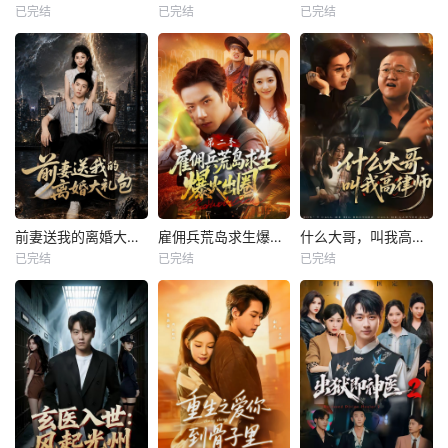
已完结
已完结
已完结
前妻送我的离婚大礼包
雇佣兵荒岛求生爆火出圈第二季
什么大哥，叫我高律师
已完结
已完结
已完结