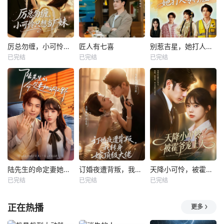
厉总勿缠，小可怜只想当厂妹
匠人有七喜
别惹吉星，她打人专打脸
已完结
已完结
已完结
陆先生的命定妻她飒又野
订婚夜遭背叛，我转身嫁顶级大佬
天降小可怜，被霍爷宠上天
已完结
已完结
已完结
正在热播
更多