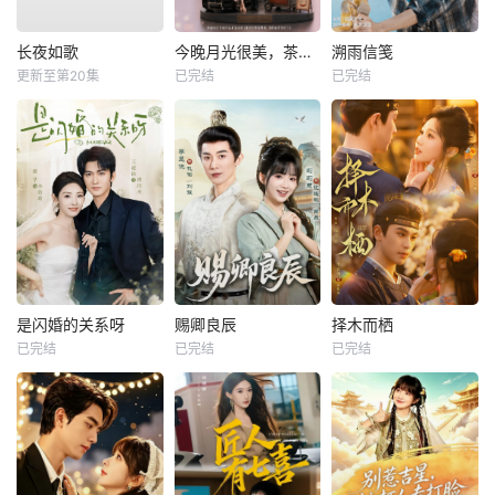
长夜如歌
今晚月光很美，茶香四溢
溯雨信笺
更新至第20集
已完结
已完结
是闪婚的关系呀
赐卿良辰
择木而栖
已完结
已完结
已完结