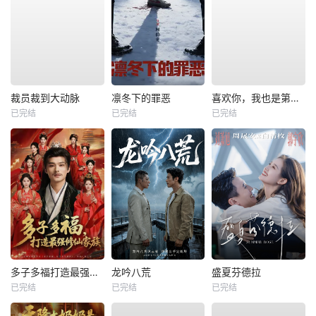
裁员裁到大动脉
凛冬下的罪恶
喜欢你，我也是第一部
已完结
已完结
已完结
多子多福打造最强修仙家族
龙吟八荒
盛夏芬德拉
已完结
已完结
已完结