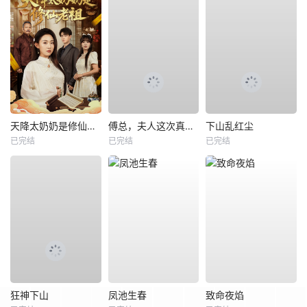
天降太奶奶是修仙老祖
傅总，夫人这次真的死了
下山乱红尘
已完结
已完结
已完结
狂神下山
凤池生春
致命夜焰