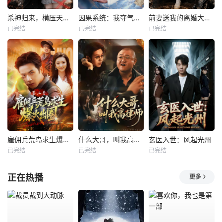
杀神归来，横压天下无敌
因果系统：我夺气运救苍生
前妻送我的离婚大礼包
已完结
已完结
已完结
雇佣兵荒岛求生爆火出圈第二季
什么大哥，叫我高律师
玄医入世：风起光州
已完结
已完结
已完结
正在热播
更多