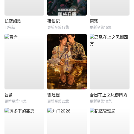
长夜如歌
夜语记
南戏
已完结
更新至第18集
更新至第15集
盲盒
御廷谣
吾凰在上之凤御四方
更新至第14集
更新至第22集
更新至第10集