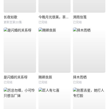
长夜如歌
今晚月光很美，茶香四溢
溯雨信笺
更新至第20集
已完结
已完结
是闪婚的关系呀
赐卿良辰
择木而栖
已完结
已完结
已完结