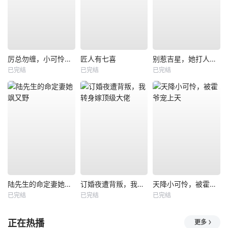
厉总勿缠，小可怜只想当厂妹
匠人有七喜
别惹吉星，她打人专打脸
已完结
已完结
已完结
陆先生的命定妻她飒又野
订婚夜遭背叛，我转身嫁顶级大佬
天降小可怜，被霍爷宠上天
已完结
已完结
已完结
正在热播
更多