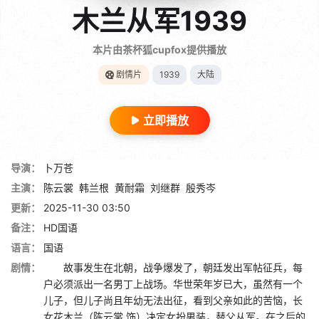
木兰从军1939
本片由茶杯狐cupfox提供播放
剧情片
1939
大陆
立即播放
导演：
卜万苍
主演：
陈云裳
韩兰根
黄耐霜
刘继群
殷秀岑
更新：
2025-11-30 03:50
备注：
HD国语
语言：
国语
剧情：
故事发生在北朝，战争爆发了，朝廷发出军帖征兵，每
户必须派出一名男丁上战场。华世荣年岁已大，虽然有一个
儿子，但儿子尚且年幼无法出征，看到父亲如此的苦恼，长
女花木兰（陈云裳 饰）决定女扮男装，替父从军。在之后的