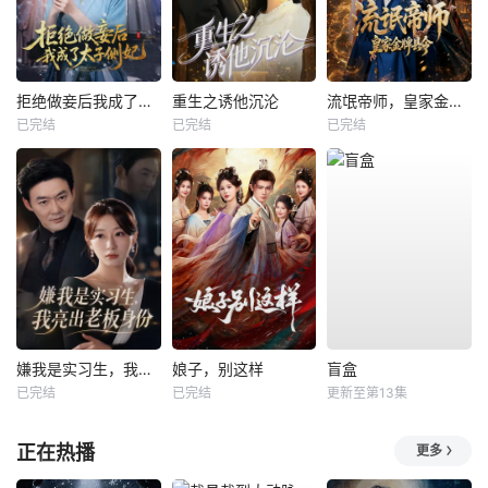
拒绝做妾后我成了太子侧妃
重生之诱他沉沦
流氓帝师，皇家金牌县令
已完结
已完结
已完结
嫌我是实习生，我亮出老板身份
娘子，别这样
盲盒
已完结
已完结
更新至第13集
正在热播
更多