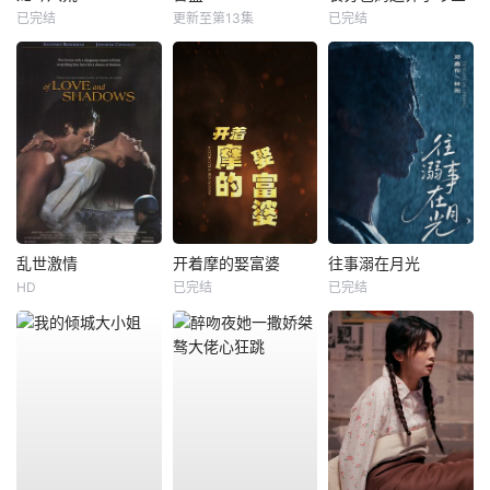
已完结
更新至第13集
已完结
乱世激情
开着摩的娶富婆
往事溺在月光
HD
已完结
已完结