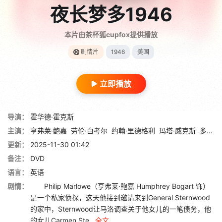
夜长梦多1946
本片由茶杯狐cupfox提供播放
剧情片
1946
美国
立即播放
导演：
霍华德·霍克斯
主演：
亨弗莱·鲍嘉
劳伦·白考尔
约翰·里德格利
玛塔·威克斯
多罗茜·马龙
更新：
2025-11-30 01:42
备注：
DVD
语言：
英语
剧情：
Philip Marlowe（亨弗莱·鲍嘉 Humphrey Bogart 饰）
是一个私家侦探，这天他接到邀请来到General Sternwood
的家中，Sternwood让马洛调查关于他女儿的一笔债务，他
的女儿Carmen Ste...
全文