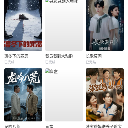
凛冬下的罪恶
裁员裁到大动脉
长歌莫问
已完结
已完结
已完结
龙吟八荒
盲盒
装穷爸妈送养子珍宝