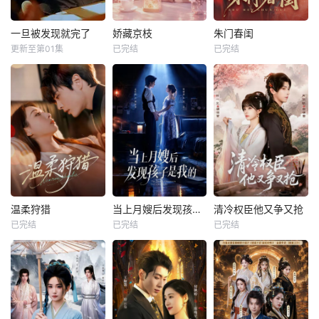
一旦被发现就完了
娇藏京枝
朱门春闺
更新至第01集
已完结
已完结
温柔狩猎
当上月嫂后发现孩子是我的
清冷权臣他又争又抢
已完结
已完结
已完结