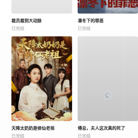
裁员裁到大动脉
凛冬下的罪恶
已完结
已完结
天降太奶奶是修仙老祖
傅总，夫人这次真的死了
已完结
已完结