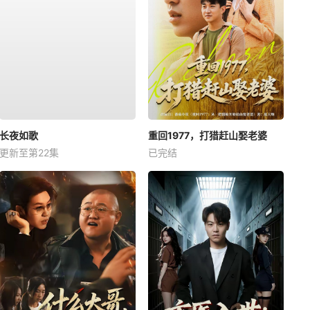
长夜如歌
重回1977，打猎赶山娶老婆
更新至第22集
已完结