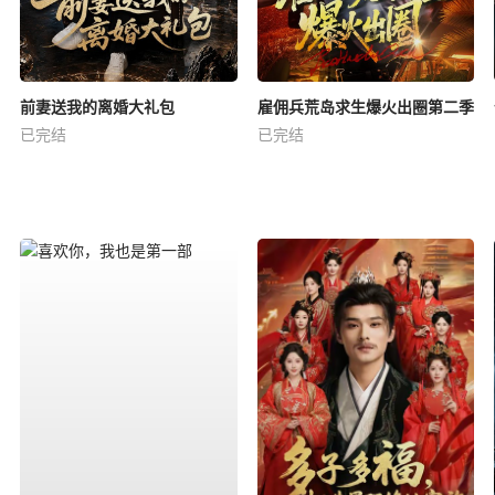
前妻送我的离婚大礼包
雇佣兵荒岛求生爆火出圈第二季
已完结
已完结