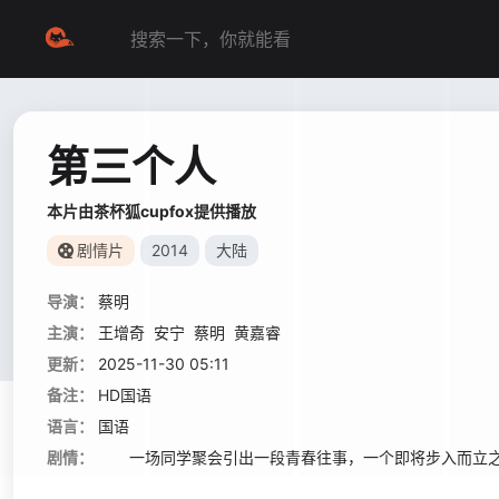
第三个人
本片由茶杯狐cupfox提供播放
剧情片
2014
大陆
导演：
蔡明
主演：
王增奇
安宁
蔡明
黄嘉睿
更新：
2025-11-30 05:11
备注：
HD国语
语言：
国语
剧情：
一场同学聚会引出一段青春往事，一个即将步入而立之年