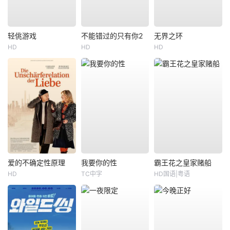
轻佻游戏
不能错过的只有你2
无界之环
HD
HD
HD
爱的不确定性原理
我要你的性
霸王花之皇家赌船
HD
TC中字
HD国语|粤语