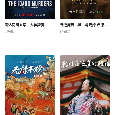
爱达荷州血案：大学梦魇
寻迹庞贝古城：与汤姆·希德勒斯顿同行
已完结
已完结