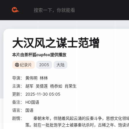
大汉风之谋士范增
本片由茶杯狐cupfox提供播放
纪录片
2005
大陆
导演：
黄伟明
林林
主演：
胡军
吴倩莲
杨恭如
肖荣生
更新：
2025-11-30 05:05
备注：
HD国语
语言：
国语
剧情：
秦朝末年，伴随着风起云涌的反秦斗争，思想文化领域也
策。就在一批批饱学之士被暴秦坑杀时，古稀之年、饱读诗