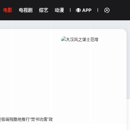
电影
电视剧
综艺
动漫
APP
端残酷地推行“焚书坑儒”政