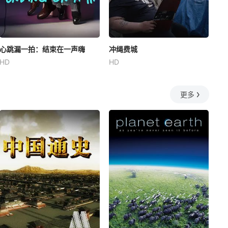
心跳漏一拍：结束在一声嗨
冲绳费城
HD
HD
更多