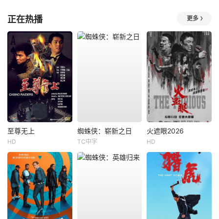
正在热播
更多
至尊无上
蜘蛛侠：崭新之日
火遮眼2026
HD
TC中字
HD