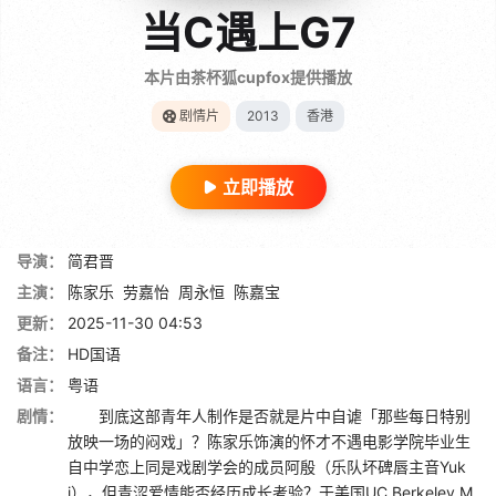
当C遇上G7
本片由茶杯狐cupfox提供播放
剧情片
2013
香港
立即播放
导演：
简君晋
主演：
陈家乐
劳嘉怡
周永恒
陈嘉宝
更新：
2025-11-30 04:53
备注：
HD国语
语言：
粤语
剧情：
到底这部青年人制作是否就是片中自谑「那些每日特别
放映一场的闷戏」？陈家乐饰演的怀才不遇电影学院毕业生
自中学恋上同是戏剧学会的成员阿殷（乐队坏碑唇主音Yuk
i），但青涩爱情能否经历成长考验？于美国UC Berkeley M