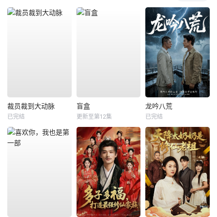
裁员裁到大动脉
盲盒
龙吟八荒
已完结
更新至第12集
已完结