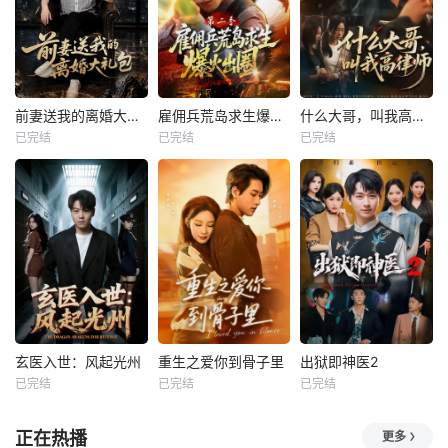
前妻送我的离婚大礼包
雇佣兵荒岛求生爆火出圈第二季
什么大哥，叫我高律师
已完结
已完结
已完结
玄医入世：风起光州
重生之爱你到骨子里
出狱即神医2
已完结
已完结
已完结
正在热播
更多