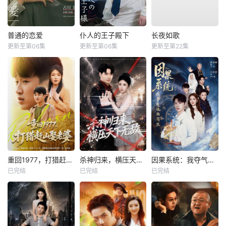
普通的恋爱
仆人的王子殿下
长夜如歌
更新至第06集
更新至第06集
更新至第22集
重回1977，打猎赶山娶老婆
杀神归来，横压天下无敌
因果系统：我夺气运救苍生
已完结
已完结
已完结