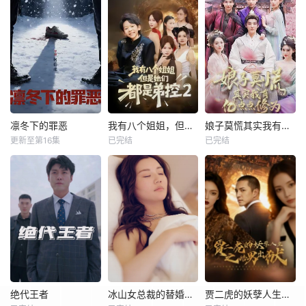
凛冬下的罪恶
我有八个姐姐，但是他们都是弟控2
娘子莫慌其实我有亿点点修为
更新至第16集
已完结
已完结
绝代王者
冰山女总裁的替婚兵王
贾二虎的妖孽人生之皓男出狱