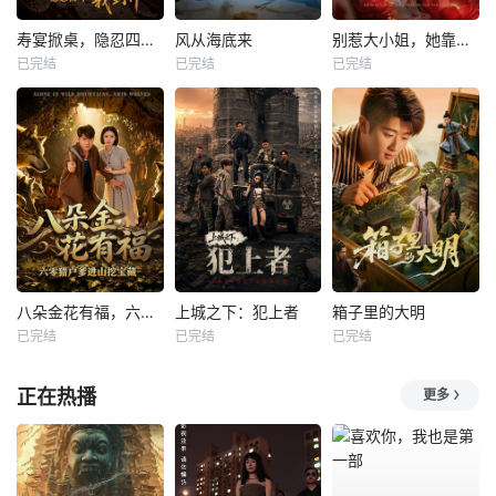
寿宴掀桌，隐忍四年我封神
风从海底来
别惹大小姐，她靠山是哮天犬
已完结
已完结
已完结
八朵金花有福，六零猎户爹进山挖宝藏
上城之下：犯上者
箱子里的大明
已完结
已完结
已完结
正在热播
更多