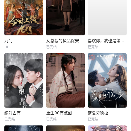
九门
女总裁的极品保安
喜欢你，我也是第一部
HD
已完结
已完结
绝对占有
重生90有点甜
盛夏芬德拉
已完结
已完结
已完结