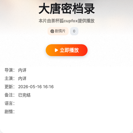
大唐密档录
本片由茶杯狐cupfox提供播放
剧情片
0
立即播放
导演：
内详
主演：
内详
更新：
2026-05-16 16:16
备注：
已完结
语言：
剧情：