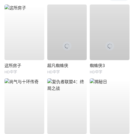
这所房子
超凡蜘蛛侠
蜘蛛侠3
HD中字
HD中字
HD中字