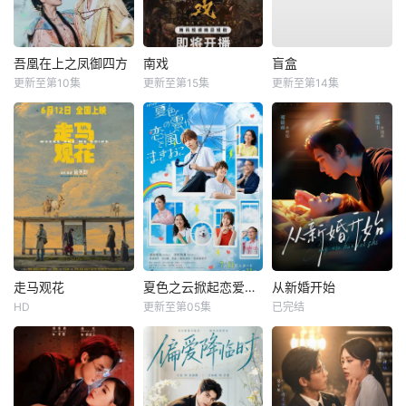
吾凰在上之凤御四方
南戏
盲盒
更新至第10集
更新至第15集
更新至第14集
走马观花
夏色之云掀起恋爱与风暴
从新婚开始
HD
更新至第05集
已完结