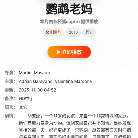
鹦鹉老妈
本片由茶杯狐cupfox提供播放
剧情片
2016
其它
立即播放
导演：
Martín
Musarra
主演：
Adrian Garavano
Valentina Marcone
更新：
2025-11-30 04:52
备注：
HD中字
语言：
其它
剧情：
胡安娜，一个11岁的女孩，来自一个非常特殊的家庭，
他们有能力变身为动物。但胡安娜自己并不知情。当她发现
真相的那一天，妈妈变成了一只鹦鹉。胡安娜有三天时间把
母亲变回人形，否形妈妈永远只能是一只鹦鹉了。在叔叔和