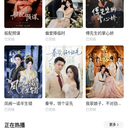
般配预谋
偏爱降临时
傅先生的掌心娇
已完结
已完结
已完结
凤阙一诺半生错
秦爷，领个证先
我家娘子，不对劲第四季
已完结
已完结
已完结
正在热播
更多