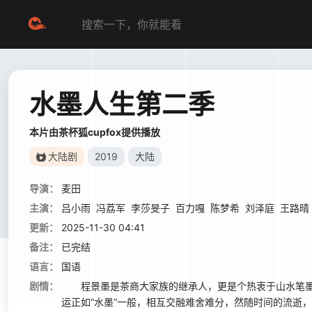
水墨人生第二季
本片由茶杯狐cupfox提供播放
大陆剧
2019
大陆
导演：
麦田
主演：
吕小雨
冯荔军
李莎旻子
百力嘎
陈梦希
刘泽庭
王路晴
更新：
2025-11-30 04:41
备注：
已完结
语言：
国语
剧情：
程景墨是茶商大家族的继承人，更是个热衷于山水笔墨
运正如“水墨”一般，相互交融难舍难分，然随时间的流逝，