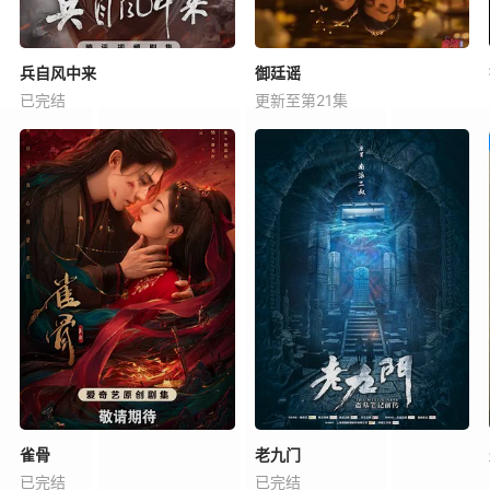
兵自风中来
御廷谣
已完结
更新至第21集
雀骨
老九门
已完结
已完结