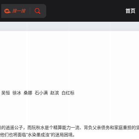
首页
搜一搜
吴恒
徐冰
桑娜
石小满
赵滨
白红标
的逍遥公子，而阮秋水是个精算能力一流、背负父亲债务和家庭重担的坚
他们也将面临“水染墨成浊”的迷局困境。