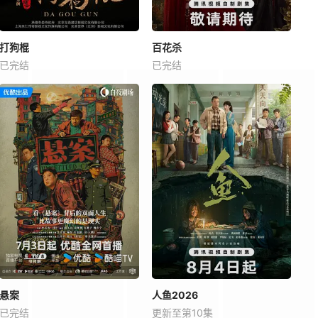
打狗棍
百花杀
已完结
已完结
悬案
人鱼2026
已完结
更新至第10集